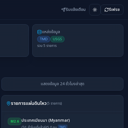
รับแจ้งเตือน
รีเฟรช
Toggle theme
แหล่งข้อมูล
TMD
USGS
รวม
5
รายการ
แสดงข้อมูล 24 ชั่วโมงล่าสุด
รายการแผ่นดินไหว
(
5
รายการ)
ประเทศเมียนมา (Myanmar)
M
2.6
1 ชั่วโมงที่แล้ว
5.0
กม.
TMD