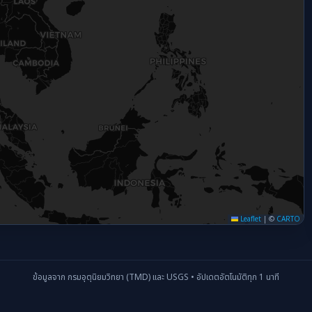
Leaflet
|
©
CARTO
ข้อมูลจาก กรมอุตุนิยมวิทยา (TMD) และ USGS • อัปเดตอัตโนมัติทุก 1 นาที